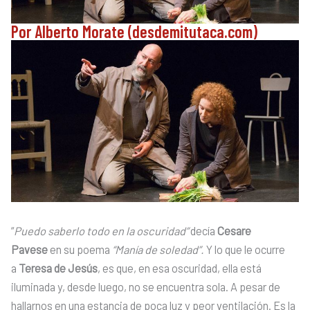
Por Alberto Morate (desdemitutaca.com)
“
Puedo saberlo todo en la oscuridad”
decía
Cesare
Pavese
en su poema
“Manía de soledad”.
Y lo que le ocurre
a
Teresa de Jesús
, es que, en esa oscuridad, ella está
iluminada y, desde luego, no se encuentra sola. A pesar de
hallarnos en una estancia de poca luz y peor ventilación. Es la