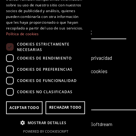
F
T
I
Y
L
T
sobre su uso de nuestro sitio con nuestros
a
w
n
o
i
i
socios de publicidad y análisis, quienes
c
i
s
u
n
k
pueden combinarla con otra información
que les haya proporcionado o que hayan
e
t
t
t
k
t
recopilado a partir del uso de sus servicios.
PÁGINAS
b
t
a
u
e
LEGALES
o
Política de cookies
o
e
g
b
d
k
COOKIES ESTRICTAMENTE
Inicio
Aviso legal
o
r
r
e
i
NECESARIAS
k
a
n
Producciones teatrales
Política de privacidad
COOKIES DE RENDIMIENTO
m
COOKIES DE PREFERENCIAS
Últimas noticias
Política de cookies
COOKIES DE FUNCIONALIDAD
Contacto
COOKIES NO CLASIFICADAS
RECHAZAR TODO
ACEPTAR TODO
MOSTRAR DETALLES
© 2026 Octubre | Web creada por
Softdream
POWERED BY COOKIESCRIPT