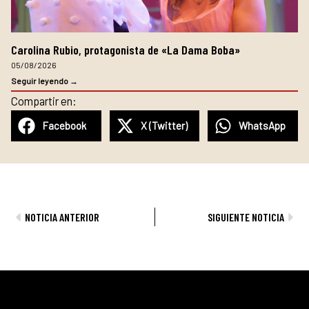
Carolina Rubio, protagonista de «La Dama Boba»
05/08/2026
Seguir leyendo →
Compartir en:
Facebook
X (Twitter)
WhatsApp
Ant
Sig
NOTICIA ANTERIOR
SIGUIENTE NOTICIA