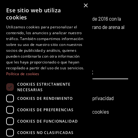
×
Ese sitio web utiliza
cookies
Octubre Producciones nace en octubre de 2016 con la
intención de aportar nuestro pequeño grano de arena al
Utilizamos cookies para personalizar el
contenido, los anuncios y analizar nuestro
panorama cultural existente.
tráfico. También compartimos información
F
T
I
Y
L
T
sobre su uso de nuestro sitio con nuestros
a
w
n
o
i
i
socios de publicidad y análisis, quienes
c
i
s
u
n
k
pueden combinarla con otra información
que les haya proporcionado o que hayan
e
t
t
t
k
t
recopilado a partir del uso de sus servicios.
PÁGINAS
b
t
a
u
e
LEGALES
o
Política de cookies
o
e
g
b
d
k
COOKIES ESTRICTAMENTE
Inicio
Aviso legal
o
r
r
e
i
NECESARIAS
k
a
n
Producciones teatrales
Política de privacidad
COOKIES DE RENDIMIENTO
m
COOKIES DE PREFERENCIAS
Últimas noticias
Política de cookies
COOKIES DE FUNCIONALIDAD
Contacto
COOKIES NO CLASIFICADAS