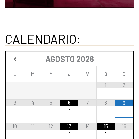
CALENDARIO:
AGOSTO
2026
L
M
M
J
V
S
D
1
2
3
4
5
6
7
8
9
•
10
11
12
13
14
15
16
•
•