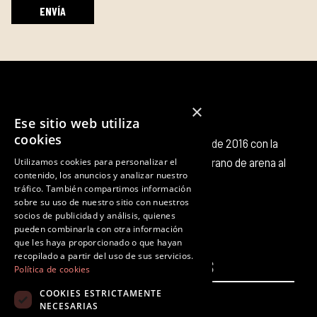
×
Ese sitio web utiliza
cookies
Octubre Producciones nace en octubre de 2016 con la
intención de aportar nuestro pequeño grano de arena al
Utilizamos cookies para personalizar el
contenido, los anuncios y analizar nuestro
panorama cultural existente.
tráfico. También compartimos información
F
T
I
Y
L
T
sobre su uso de nuestro sitio con nuestros
a
w
n
o
i
i
socios de publicidad y análisis, quienes
c
i
s
u
n
k
pueden combinarla con otra información
que les haya proporcionado o que hayan
e
t
t
t
k
t
recopilado a partir del uso de sus servicios.
PÁGINAS
b
t
a
u
e
LEGALES
o
Política de cookies
o
e
g
b
d
k
COOKIES ESTRICTAMENTE
Inicio
Aviso legal
o
r
r
e
i
NECESARIAS