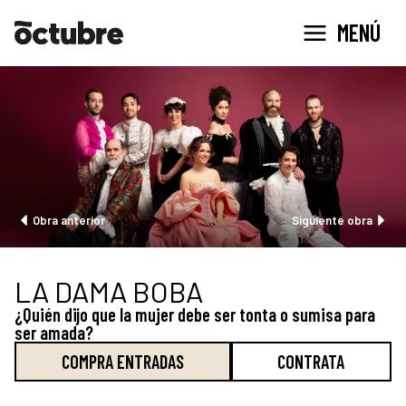
Ir
MENÚ
al
contenido
Ant
Sigu
Obra anterior
Siguiente obra
LA DAMA BOBA
¿Quién dijo que la mujer debe ser tonta o sumisa para
ser amada?
COMPRA ENTRADAS
CONTRATA