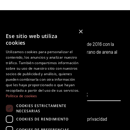
×
Ese sitio web utiliza
cookies
Octubre Producciones nace en octubre de 2016 con la
intención de aportar nuestro pequeño grano de arena al
Utilizamos cookies para personalizar el
contenido, los anuncios y analizar nuestro
panorama cultural existente.
tráfico. También compartimos información
F
T
I
Y
L
T
sobre su uso de nuestro sitio con nuestros
a
w
n
o
i
i
socios de publicidad y análisis, quienes
c
i
s
u
n
k
pueden combinarla con otra información
que les haya proporcionado o que hayan
e
t
t
t
k
t
recopilado a partir del uso de sus servicios.
PÁGINAS
b
t
a
u
e
LEGALES
o
Política de cookies
o
e
g
b
d
k
COOKIES ESTRICTAMENTE
Inicio
Aviso legal
o
r
r
e
i
NECESARIAS
k
a
n
Producciones teatrales
Política de privacidad
COOKIES DE RENDIMIENTO
m
COOKIES DE PREFERENCIAS