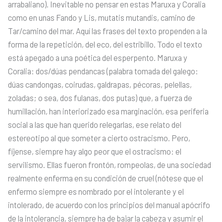
arrabaliano). Inevitable no pensar en estas Maruxa y Coralia
como en unas Fando y Lis, mutatis mutandis, camino de
Tar/camino del mar. Aquí las frases del texto propenden a la
forma de la repetición, del eco, del estribillo. Todo el texto
está apegado a una poética del esperpento. Maruxa y
Coralia: dos/dúas pendancas (palabra tomada del galego:
dúas candongas, coirudas, galdrapas, pécoras, pelellas,
zoladas; o sea, dos fulanas, dos putas) que, a fuerza de
humillación, han interiorizado esa marginación, esa periferia
social a las que han querido relegarlas, ese relato del
estereotipo al que someter a cierto ostracismo. Pero,
fíjense, siempre hay algo peor que el ostracismo: el
servilismo. Ellas fueron frontón, rompeolas, de una sociedad
realmente enferma en su condición de cruel (nótese que el
enfermo siempre es nombrado por el intolerante y el
intolerado, de acuerdo con los principios del manual apócrifo
de la intolerancia, siempre ha de bajar la cabeza y asumir el