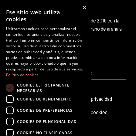
×
Ese sitio web utiliza
cookies
Octubre Producciones nace en octubre de 2016 con la
intención de aportar nuestro pequeño grano de arena al
Utilizamos cookies para personalizar el
contenido, los anuncios y analizar nuestro
panorama cultural existente.
tráfico. También compartimos información
F
T
I
Y
L
T
sobre su uso de nuestro sitio con nuestros
a
w
n
o
i
i
socios de publicidad y análisis, quienes
c
i
s
u
n
k
pueden combinarla con otra información
que les haya proporcionado o que hayan
e
t
t
t
k
t
recopilado a partir del uso de sus servicios.
PÁGINAS
b
t
a
u
e
LEGALES
o
Política de cookies
o
e
g
b
d
k
COOKIES ESTRICTAMENTE
Inicio
Aviso legal
o
r
r
e
i
NECESARIAS
k
a
n
Producciones teatrales
Política de privacidad
COOKIES DE RENDIMIENTO
m
COOKIES DE PREFERENCIAS
Últimas noticias
Política de cookies
COOKIES DE FUNCIONALIDAD
Contacto
COOKIES NO CLASIFICADAS