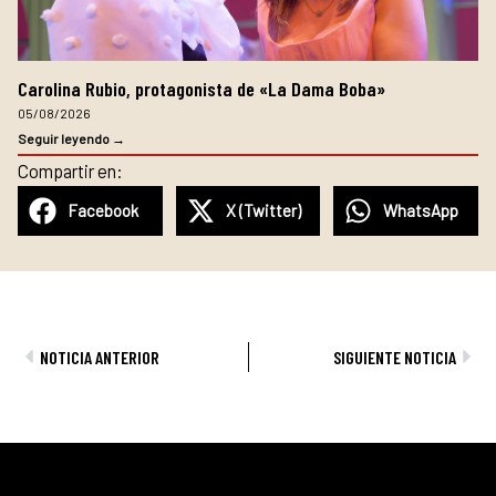
Carolina Rubio, protagonista de «La Dama Boba»
05/08/2026
Seguir leyendo →
Compartir en:
Facebook
X (Twitter)
WhatsApp
Ant
Sig
NOTICIA ANTERIOR
SIGUIENTE NOTICIA