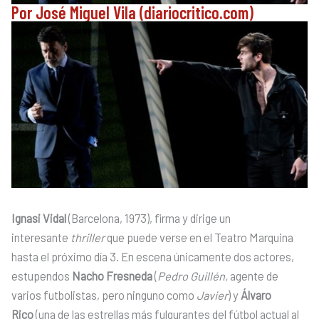
Por José Miguel Vila (diariocritico.com)
Ignasi Vidal
(Barcelona, 1973), firma y dirige un
interesante
thriller
que puede verse en el Teatro Marquina
hasta el próximo día 3. En escena únicamente dos actores,
estupendos
Nacho Fresneda
(
Pedro Guillén,
agente de
varios futbolistas, pero ninguno como
Javier
) y
Álvaro
Rico
(una de las estrellas más fulgurantes del fútbol actual al