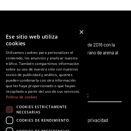
×
Ese sitio web utiliza
cookies
Octubre Producciones nace en octubre de 2016 con la
intención de aportar nuestro pequeño grano de arena al
Utilizamos cookies para personalizar el
contenido, los anuncios y analizar nuestro
panorama cultural existente.
tráfico. También compartimos información
F
T
I
Y
L
T
sobre su uso de nuestro sitio con nuestros
a
w
n
o
i
i
socios de publicidad y análisis, quienes
c
i
s
u
n
k
pueden combinarla con otra información
que les haya proporcionado o que hayan
e
t
t
t
k
t
recopilado a partir del uso de sus servicios.
PÁGINAS
b
t
a
u
e
LEGALES
o
Política de cookies
o
e
g
b
d
k
COOKIES ESTRICTAMENTE
Inicio
Aviso legal
o
r
r
e
i
NECESARIAS
k
a
n
Producciones teatrales
Política de privacidad
COOKIES DE RENDIMIENTO
m