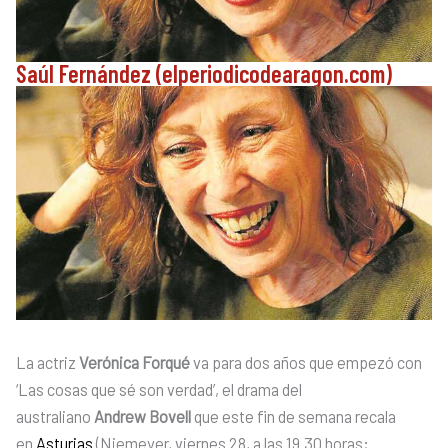
Saúl Fernández (elperiodicodearagon.com)
La actriz
Verónica Forqué
va para dos años que empezó con
‘Las cosas que sé son verdad’, el drama del
australiano
Andrew Bovell
que este fin de semana recala
en
Asturias
(Niemeyer, viernes 28, a las 19.30 horas;