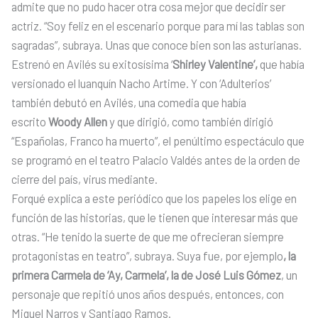
admite que no pudo hacer otra cosa mejor que decidir ser
actriz. “Soy feliz en el escenario porque para mí las tablas son
sagradas”, subraya. Unas que conoce bien son las asturianas.
Estrenó en Avilés su exitosísima ‘
Shirley Valentine’,
que había
versionado el luanquín Nacho Artime. Y con ‘Adulterios’
también debutó en Avilés, una comedia que había
escrito
Woody Allen
y que dirigió, como también dirigió
“Españolas, Franco ha muerto”, el penúltimo espectáculo que
se programó en el teatro Palacio Valdés antes de la orden de
cierre del país, virus mediante.
Forqué explica a este periódico que los papeles los elige en
función de las historias, que le tienen que interesar más que
otras. “He tenido la suerte de que me ofrecieran siempre
protagonistas en teatro”, subraya. Suya fue, por ejemplo
, la
primera Carmela de ‘Ay, Carmela’, la de José Luis Gómez
, un
personaje que repitió unos años después, entonces, con
Miguel Narros y Santiago Ramos.