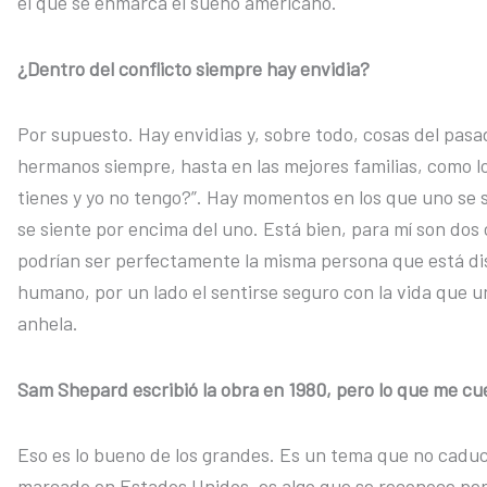
el que se enmarca el sueño americano.
¿Dentro del conflicto siempre hay envidia?
Por supuesto. Hay envidias y, sobre todo, cosas del pasa
hermanos siempre, hasta en las mejores familias, como lo
tienes y yo no tengo?”. Hay momentos en los que uno se si
se siente por encima del uno. Está bien, para mí son do
podrían ser perfectamente la misma persona que está di
humano, por un lado el sentirse seguro con la vida que un
anhela.
Sam Shepard escribió la obra en 1980, pero lo que me c
Eso es lo bueno de los grandes. Es un tema que no caduca
marcado en Estados Unidos, es algo que se reconoce per