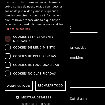
tráfico. También compartimos información
F
T
I
Y
L
T
sobre su uso de nuestro sitio con nuestros
a
w
n
o
i
i
socios de publicidad y análisis, quienes
c
i
s
u
n
k
pueden combinarla con otra información
que les haya proporcionado o que hayan
e
t
t
t
k
t
recopilado a partir del uso de sus servicios.
PÁGINAS
b
t
a
u
e
LEGALES
o
Política de cookies
o
e
g
b
d
k
COOKIES ESTRICTAMENTE
Inicio
Aviso legal
o
r
r
e
i
NECESARIAS
k
a
n
Producciones teatrales
Política de privacidad
COOKIES DE RENDIMIENTO
m
COOKIES DE PREFERENCIAS
Últimas noticias
Política de cookies
COOKIES DE FUNCIONALIDAD
Contacto
COOKIES NO CLASIFICADAS
RECHAZAR TODO
ACEPTAR TODO
MOSTRAR DETALLES
© 2026 Octubre | Web creada por
Softdream
POWERED BY COOKIESCRIPT