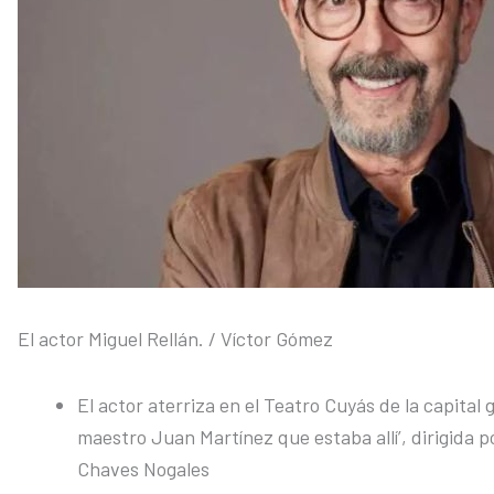
El actor Miguel Rellán.
/ Víctor Gómez
El actor aterriza en el Teatro Cuyás de la capital 
maestro Juan Martínez que estaba allí’, dirigida 
Chaves Nogales