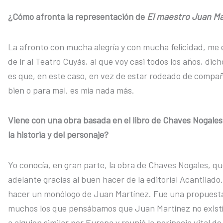
¿Cómo afronta la representación de
El maestro Juan Mar
La afronto con mucha alegría y con mucha felicidad, me e
de ir al Teatro Cuyás, al que voy casi todos los años, di
es que, en este caso, en vez de estar rodeado de compañe
bien o para mal, es mía nada más.
Viene con una obra basada en el libro de Chaves Nogales
la historia y del personaje?
Yo conocía, en gran parte, la obra de Chaves Nogales, q
adelante gracias al buen hacer de la editorial Acantila
hacer un monólogo de Juan Martínez. Fue una propuesta 
muchos los que pensábamos que Juan Martínez no existí
a alguien similar por Europa y reunió la peripecia vital d