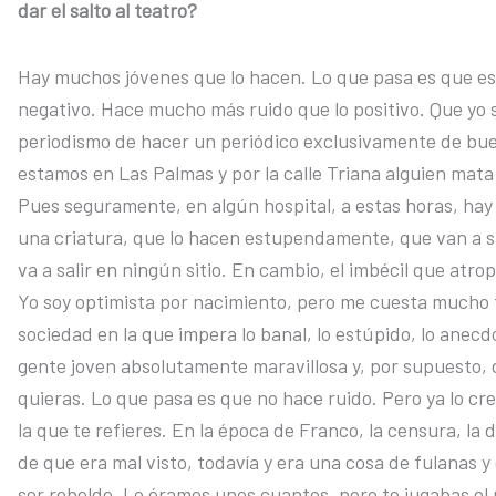
dar el salto al teatro?
Hay muchos jóvenes que lo hacen. Lo que pasa es que e
negativo. Hace mucho más ruido que lo positivo. Que yo s
periodismo de hacer un periódico exclusivamente de bue
estamos en Las Palmas y por la calle Triana alguien mata 
Pues seguramente, en algún hospital, a estas horas, ha
una criatura, que lo hacen estupendamente, que van a s
va a salir en ningún sitio. En cambio, el imbécil que atro
Yo soy optimista por nacimiento, pero me cuesta mucho t
sociedad en la que impera lo banal, lo estúpido, lo anecdó
gente joven absolutamente maravillosa y, por supuesto, de
quieras. Lo que pasa es que no hace ruido. Pero ya lo c
la que te refieres. En la época de Franco, la censura, la
de que era mal visto, todavía y era una cosa de fulanas y 
ser rebelde. Lo éramos unos cuantos, pero te jugabas el