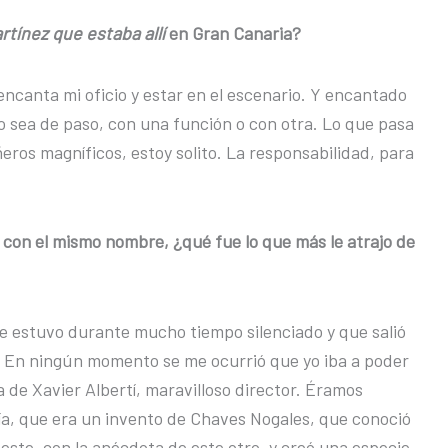
tínez que estaba allí
en Gran Canaria?
ncanta mi oficio y estar en el escenario. Y encantado
cho sea de paso, con una función o con otra. Lo que pasa
ros magníficos, estoy solito. La responsabilidad, para
 con el mismo nombre, ¿qué fue lo que más le atrajo de
ue estuvo durante mucho tiempo silenciado y que salió
do. En ningún momento se me ocurrió que yo iba a poder
de Xavier Albertí, maravilloso director. Éramos
a, que era un invento de Chaves Nogales, que conoció
e este, con la anécdota de este otro, y creó una especie