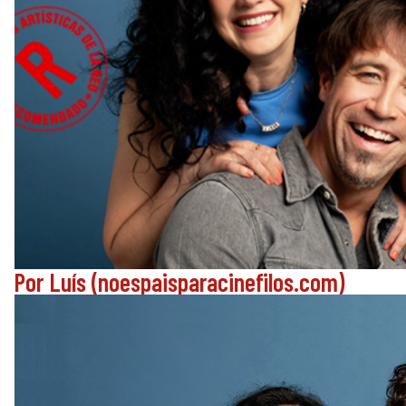
Por Luís (noespaisparacinefilos.com)