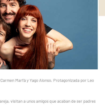
de Carmen Marfà y Yago Alonso. Protagonizada por Leo
areja, visitan a unos amigos que acaban de ser padres