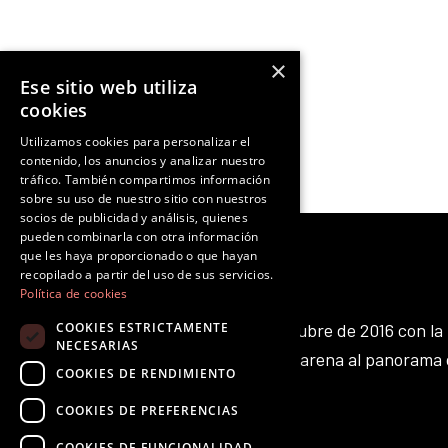
×
Ese sitio web utiliza
Ant
NOTICIA ANTERIOR
cookies
Utilizamos cookies para personalizar el
contenido, los anuncios y analizar nuestro
tráfico. También compartimos información
sobre su uso de nuestro sitio con nuestros
socios de publicidad y análisis, quienes
pueden combinarla con otra información
que les haya proporcionado o que hayan
recopilado a partir del uso de sus servicios.
Política de cookies
COOKIES ESTRICTAMENTE
Octubre Producciones nace en octubre de 2016 con la 
NECESARIAS
aportar nuestro pequeño grano de arena al panorama 
COOKIES DE RENDIMIENTO
existente.
F
T
I
Y
L
T
COOKIES DE PREFERENCIAS
a
w
n
o
i
i
COOKIES DE FUNCIONALIDAD