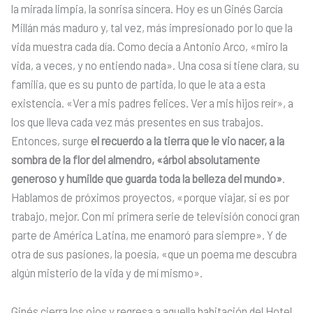
la mirada limpia, la sonrisa sincera. Hoy es un Ginés García
Millán más maduro y, tal vez, más impresionado por lo que la
vida muestra cada día. Como decía a Antonio Arco, «miro la
vida, a veces, y no entiendo nada». Una cosa sí tiene clara, su
familia, que es su punto de partida, lo que le ata a esta
existencia. «Ver a mis padres felices. Ver a mis hijos reír», a
los que lleva cada vez más presentes en sus trabajos.
Entonces, surge
el recuerdo a la tierra que le vio nacer, a la
sombra de la flor del almendro, «árbol absolutamente
generoso y humilde que guarda toda la belleza del mundo»
.
Hablamos de próximos proyectos, «porque viajar, si es por
trabajo, mejor. Con mi primera serie de televisión conocí gran
parte de América Latina, me enamoró para siempre». Y de
otra de sus pasiones, la poesía, «que un poema me descubra
algún misterio de la vida y de mí mismo».
Ginés cierra los ojos y regresa a aquella habitación del Hotel