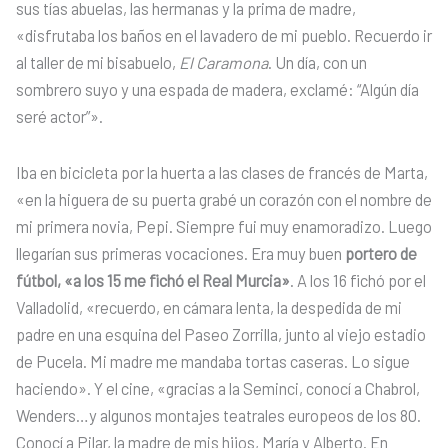
sus tías abuelas, las hermanas y la prima de madre,
«disfrutaba los baños en el lavadero de mi pueblo. Recuerdo ir
al taller de mi bisabuelo,
El Caramona
. Un día, con un
sombrero suyo y una espada de madera, exclamé: “Algún día
seré actor”».
Iba en bicicleta por la huerta a las clases de francés de Marta,
«en la higuera de su puerta grabé un corazón con el nombre de
mi primera novia, Pepi. Siempre fui muy enamoradizo. Luego
llegarían sus primeras vocaciones. Era muy buen
portero de
fútbol, «a los 15 me fichó el Real Murcia»
. A los 16 fichó por el
Valladolid, «recuerdo, en cámara lenta, la despedida de mi
padre en una esquina del Paseo Zorrilla, junto al viejo estadio
de Pucela. Mi madre me mandaba tortas caseras. Lo sigue
haciendo». Y el cine, «gracias a la Seminci, conocí a Chabrol,
Wenders…y algunos montajes teatrales europeos de los 80.
Conocí a Pilar, la madre de mis hijos, María y Alberto. En