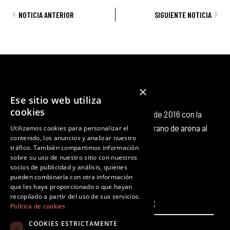
Ant
Sig
NOTICIA ANTERIOR
SIGUIENTE NOTICIA
×
Ese sitio web utiliza
cookies
Octubre Producciones nace en octubre de 2016 con la
intención de aportar nuestro pequeño grano de arena al
Utilizamos cookies para personalizar el
contenido, los anuncios y analizar nuestro
panorama cultural existente.
tráfico. También compartimos información
F
T
I
Y
L
T
sobre su uso de nuestro sitio con nuestros
a
w
n
o
i
i
socios de publicidad y análisis, quienes
c
i
s
u
n
k
pueden combinarla con otra información
que les haya proporcionado o que hayan
e
t
t
t
k
t
recopilado a partir del uso de sus servicios.
PÁGINAS
b
t
a
u
e
LEGALES
o
Política de cookies
o
e
g
b
d
k
COOKIES ESTRICTAMENTE
Inicio
Aviso legal
o
r
r
e
i