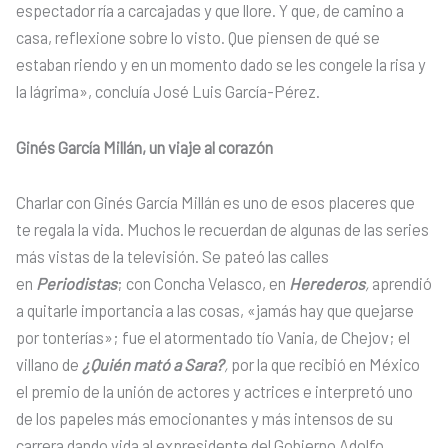
espectador ría a carcajadas y que llore. Y que, de camino a
casa, reflexione sobre lo visto. Que piensen de qué se
estaban riendo y en un momento dado se les congele la risa y
la lágrima», concluía José Luis García-Pérez.
Ginés García Millán, un viaje al corazón
Charlar con Ginés García Millán es uno de esos placeres que
te regala la vida. Muchos le recuerdan de algunas de las series
más vistas de la televisión. Se pateó las calles
en
Periodistas
; con Concha Velasco, en
Herederos
,
aprendió
a quitarle importancia a las cosas, «jamás hay que quejarse
por tonterías»; fue el atormentado tío Vania, de Chejov; el
villano de
¿Quién mató a Sara?
,
por la que recibió en México
el premio de la unión de actores y actrices e interpretó uno
de los papeles más emocionantes y más intensos de su
carrera dando vida al expresidente del Gobierno Adolfo