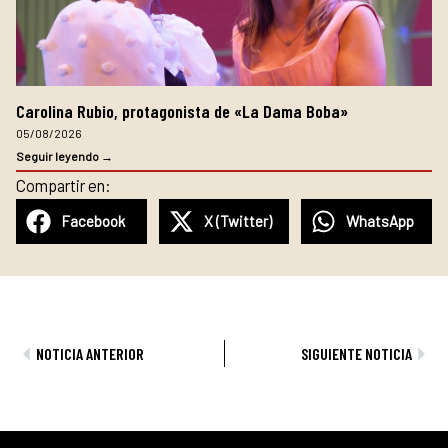
Carolina Rubio, protagonista de «La Dama Boba»
05/08/2026
Seguir leyendo →
Compartir en:
Facebook
X (Twitter)
WhatsApp
Ant
Sig
NOTICIA ANTERIOR
SIGUIENTE NOTICIA