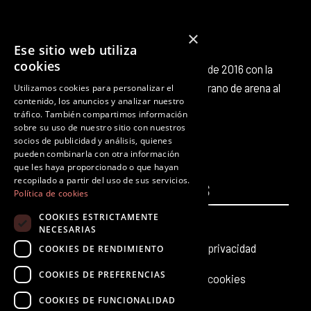
×
Ese sitio web utiliza
cookies
Octubre Producciones nace en octubre de 2016 con la
intención de aportar nuestro pequeño grano de arena al
Utilizamos cookies para personalizar el
contenido, los anuncios y analizar nuestro
panorama cultural existente.
tráfico. También compartimos información
F
T
I
Y
L
T
sobre su uso de nuestro sitio con nuestros
a
w
n
o
i
i
socios de publicidad y análisis, quienes
c
i
s
u
n
k
pueden combinarla con otra información
que les haya proporcionado o que hayan
e
t
t
t
k
t
recopilado a partir del uso de sus servicios.
PÁGINAS
b
t
a
u
e
LEGALES
o
Política de cookies
o
e
g
b
d
k
COOKIES ESTRICTAMENTE
Inicio
Aviso legal
o
r
r
e
i
NECESARIAS
k
a
n
Producciones teatrales
Política de privacidad
COOKIES DE RENDIMIENTO
m
COOKIES DE PREFERENCIAS
Últimas noticias
Política de cookies
COOKIES DE FUNCIONALIDAD
Contacto