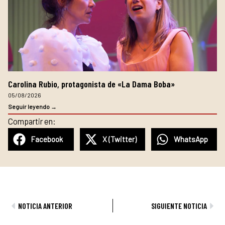
Carolina Rubio, protagonista de «La Dama Boba»
05/08/2026
Seguir leyendo →
Compartir en:
Facebook
X (Twitter)
WhatsApp
Ant
Sig
NOTICIA ANTERIOR
SIGUIENTE NOTICIA