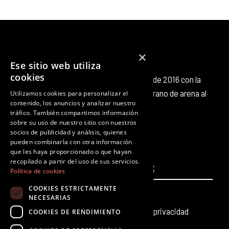
×
Ese sitio web utiliza
cookies
Octubre Producciones nace en octubre de 2016 con la
intención de aportar nuestro pequeño grano de arena al
Utilizamos cookies para personalizar el
contenido, los anuncios y analizar nuestro
panorama cultural existente.
tráfico. También compartimos información
F
T
I
Y
L
T
sobre su uso de nuestro sitio con nuestros
a
w
n
o
i
i
socios de publicidad y análisis, quienes
c
i
s
u
n
k
pueden combinarla con otra información
que les haya proporcionado o que hayan
e
t
t
t
k
t
recopilado a partir del uso de sus servicios.
PÁGINAS
b
t
a
u
e
LEGALES
o
Política de cookies
o
e
g
b
d
k
COOKIES ESTRICTAMENTE
Inicio
Aviso legal
o
r
r
e
i
NECESARIAS
k
a
n
Producciones teatrales
Política de privacidad
COOKIES DE RENDIMIENTO
m