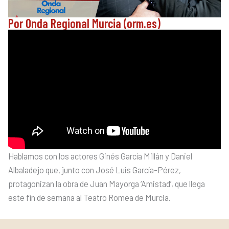
Por Onda Regional Murcia (orm.es)
Hablamos con los actores Ginés García Millán y Daniel
Albaladejo que, junto con José Luis García-Pérez,
protagonizan la obra de Juan Mayorga ‘Amistad’, que llega
este fin de semana al Teatro Romea de Murcia.