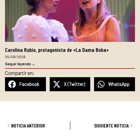
Carolina Rubio, protagonista de «La Dama Boba»
05/08/2026
Seguir leyendo →
Compartir en:
Facebook
X (Twitter)
WhatsApp
Ant
Sig
NOTICIA ANTERIOR
SIGUIENTE NOTICIA