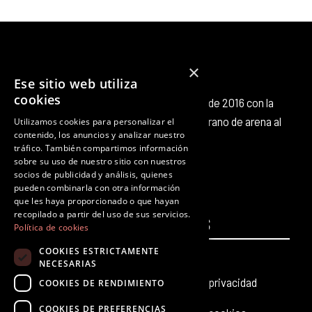
×
Ese sitio web utiliza
cookies
Octubre Producciones nace en octubre de 2016 con la
intención de aportar nuestro pequeño grano de arena al
Utilizamos cookies para personalizar el
contenido, los anuncios y analizar nuestro
panorama cultural existente.
tráfico. También compartimos información
F
T
I
Y
L
T
sobre su uso de nuestro sitio con nuestros
a
w
n
o
i
i
socios de publicidad y análisis, quienes
c
i
s
u
n
k
pueden combinarla con otra información
que les haya proporcionado o que hayan
e
t
t
t
k
t
recopilado a partir del uso de sus servicios.
PÁGINAS
b
t
a
u
e
LEGALES
o
Política de cookies
o
e
g
b
d
k
COOKIES ESTRICTAMENTE
Inicio
Aviso legal
o
r
r
e
i
NECESARIAS
k
a
n
Producciones teatrales
Política de privacidad
COOKIES DE RENDIMIENTO
m
COOKIES DE PREFERENCIAS