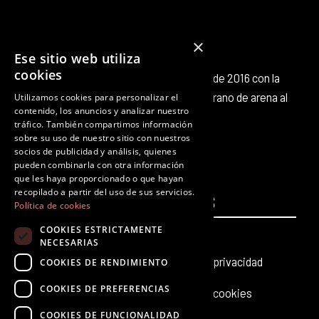
×
Ese sitio web utiliza
cookies
Octubre Producciones nace en octubre de 2016 con la
intención de aportar nuestro pequeño grano de arena al
Utilizamos cookies para personalizar el
contenido, los anuncios y analizar nuestro
panorama cultural existente.
tráfico. También compartimos información
F
T
I
Y
L
T
sobre su uso de nuestro sitio con nuestros
a
w
n
o
i
i
socios de publicidad y análisis, quienes
c
i
s
u
n
k
pueden combinarla con otra información
que les haya proporcionado o que hayan
e
t
t
t
k
t
recopilado a partir del uso de sus servicios.
PÁGINAS
b
t
a
u
e
LEGALES
o
Política de cookies
o
e
g
b
d
k
COOKIES ESTRICTAMENTE
Inicio
Aviso legal
o
r
r
e
i
NECESARIAS
k
a
n
Producciones teatrales
Política de privacidad
COOKIES DE RENDIMIENTO
m
COOKIES DE PREFERENCIAS
Últimas noticias
Política de cookies
COOKIES DE FUNCIONALIDAD