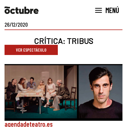
Ir
MENÚ
al
contenido
26/12/2020
CRÍTICA: TRIBUS
VER ESPECTÁCULO
agendadeteatro.es