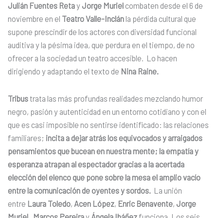
Julián Fuentes Reta
y
Jorge Muriel
combaten desde el 6 de
noviembre en el
Teatro Valle-Inclán
la pérdida cultural que
supone prescindir de los actores con diversidad funcional
auditiva y la pésima idea, que perdura en el tiempo, de no
ofrecer a la sociedad un teatro accesible. Lo hacen
dirigiendo y adaptando el texto de
Nina Raine.
Tribus
trata las más profundas realidades mezclando humor
negro, pasión y autenticidad en un entorno cotidiano y con el
que es casi imposible no sentirse identificado: las relaciones
familiares;
incita a dejar atrás los equivocados y arraigados
pensamientos que bucean en nuestra mente; la empatía y
esperanza atrapan al espectador gracias a la acertada
elección del elenco que pone sobre la mesa el amplio vacío
entre la comunicación de oyentes y sordos.
La unión
entre
Laura Toledo
,
Acen López
,
Enric Benavente
,
Jorge
Muriel
,
Marcos Pereira
y
Ángela Ibáñez
funciona. Los seis