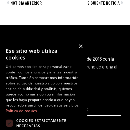
Ant
Sig
NOTICIA ANTERIOR
SIGUIENTE NOTICIA
×
Ese sitio web utiliza
cookies
Octubre Producciones nace en octubre de 2016 con la
intención de aportar nuestro pequeño grano de arena al
Utilizamos cookies para personalizar el
contenido, los anuncios y analizar nuestro
panorama cultural existente.
tráfico. También compartimos información
F
T
I
Y
L
T
sobre su uso de nuestro sitio con nuestros
a
w
n
o
i
i
socios de publicidad y análisis, quienes
c
i
s
u
n
k
pueden combinarla con otra información
que les haya proporcionado o que hayan
e
t
t
t
k
t
recopilado a partir del uso de sus servicios.
PÁGINAS
b
t
a
u
e
LEGALES
o
Política de cookies
o
e
g
b
d
k
COOKIES ESTRICTAMENTE
Inicio
Aviso legal
o
r
r
e
i
NECESARIAS