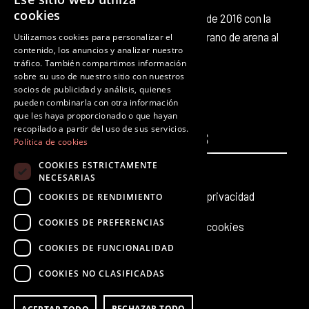
cookies
Octubre Producciones nace en octubre de 2016 con la
intención de aportar nuestro pequeño grano de arena al
Utilizamos cookies para personalizar el
contenido, los anuncios y analizar nuestro
panorama cultural existente.
tráfico. También compartimos información
F
T
I
Y
L
T
sobre su uso de nuestro sitio con nuestros
a
w
n
o
i
i
socios de publicidad y análisis, quienes
c
i
s
u
n
k
pueden combinarla con otra información
que les haya proporcionado o que hayan
e
t
t
t
k
t
recopilado a partir del uso de sus servicios.
PÁGINAS
b
t
a
u
e
LEGALES
o
Política de cookies
o
e
g
b
d
k
COOKIES ESTRICTAMENTE
Inicio
Aviso legal
o
r
r
e
i
NECESARIAS
k
a
n
Producciones teatrales
Política de privacidad
COOKIES DE RENDIMIENTO
m
COOKIES DE PREFERENCIAS
Últimas noticias
Política de cookies
COOKIES DE FUNCIONALIDAD
Contacto
COOKIES NO CLASIFICADAS
RECHAZAR TODO