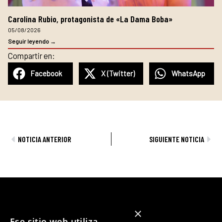
Carolina Rubio, protagonista de «La Dama Boba»
05/08/2026
Seguir leyendo →
Compartir en:
Facebook
X (Twitter)
WhatsApp
Ant
Sig
NOTICIA ANTERIOR
SIGUIENTE NOTICIA
×
Ese sitio web utiliza