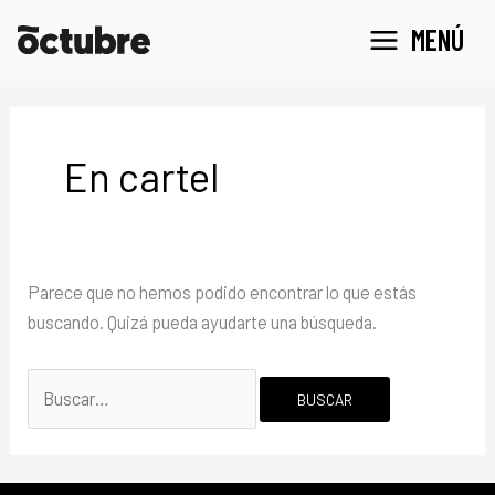
Ir
Buscar
MENÚ
al
por:
contenido
En cartel
Parece que no hemos podido encontrar lo que estás
buscando. Quizá pueda ayudarte una búsqueda.