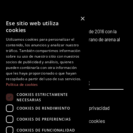
×
Ese sitio web utiliza
cookies
Octubre Producciones nace en octubre de 2016 con la
intención de aportar nuestro pequeño grano de arena al
Utilizamos cookies para personalizar el
contenido, los anuncios y analizar nuestro
panorama cultural existente.
tráfico. También compartimos información
F
T
I
Y
L
T
sobre su uso de nuestro sitio con nuestros
a
w
n
o
i
i
socios de publicidad y análisis, quienes
c
i
s
u
n
k
pueden combinarla con otra información
que les haya proporcionado o que hayan
e
t
t
t
k
t
recopilado a partir del uso de sus servicios.
PÁGINAS
b
t
a
u
e
LEGALES
o
Política de cookies
o
e
g
b
d
k
COOKIES ESTRICTAMENTE
Inicio
Aviso legal
o
r
r
e
i
NECESARIAS
k
a
n
Producciones teatrales
Política de privacidad
COOKIES DE RENDIMIENTO
m
COOKIES DE PREFERENCIAS
Últimas noticias
Política de cookies
COOKIES DE FUNCIONALIDAD