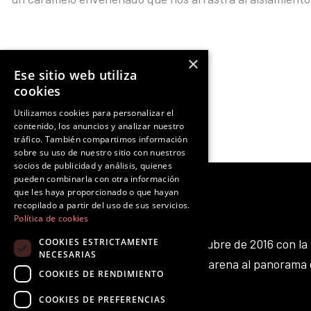
×
Ese sitio web utiliza
Ant
NOTICIA ANTERIOR
cookies
Utilizamos cookies para personalizar el
contenido, los anuncios y analizar nuestro
tráfico. También compartimos información
sobre su uso de nuestro sitio con nuestros
socios de publicidad y análisis, quienes
pueden combinarla con otra información
que les haya proporcionado o que hayan
recopilado a partir del uso de sus servicios.
Política de cookies
Octubre Producciones nace en octubre de 2016 con la 
COOKIES ESTRICTAMENTE
NECESARIAS
aportar nuestro pequeño grano de arena al panorama 
COOKIES DE RENDIMIENTO
existente.
F
T
I
Y
L
T
COOKIES DE PREFERENCIAS