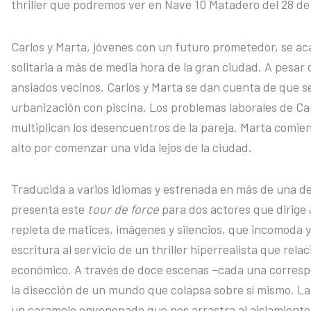
thriller que podremos ver en Nave 10 Matadero del 28 de
Carlos y Marta, jóvenes con un futuro prometedor, se a
solitaria a más de media hora de la gran ciudad. A pesar
ansiados vecinos. Carlos y Marta se dan cuenta de que s
urbanización con piscina. Los problemas laborales de Ca
multiplican los desencuentros de la pareja. Marta comi
alto por comenzar una vida lejos de la ciudad.
Traducida a varios idiomas y estrenada en más de una d
presenta este
tour de force
para dos actores que dirige
repleta de matices, imágenes y silencios, que incomoda y
escritura al servicio de un thriller hiperrealista que rela
económico. A través de doce escenas −cada una corres
la disección de un mundo que colapsa sobre sí mismo. L
un caramelo envenenado que nos arrastra al aislamiento 