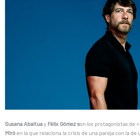
Susana Abaitua
y
Félix Gómez s
on los protagonistas de «
Miró
en la que relaciona la crisis de una pareja con la d