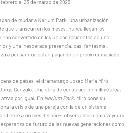
 febrero al 23 de marzo de 2025.
caban de mudar a Nerium Park, una urbanización
 de que transcurren los meses, nunca llegan los
e han convertido en los únicos residentes de una
rlos y una inesperada presencia, casi fantasmal,
enza a pensar que están pagando un precio demasiado
ecena de países, el dramaturgo Josep Maria Miró
 Jorge Gonzalo. Una obra de construcción milimétrica,
 atrae por igual. En
Nerium Park
, Miró pone su
ciona la crisis de una pareja con la de un sistema
pondiente a un mes del año−, observamos como voyeurs
a esperanza de futuro de las nuevas generaciones como
y la autodestrucción.