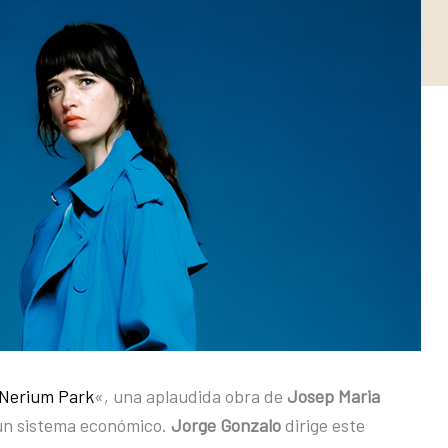
Nerium Park
«, una aplaudida obra de
Josep Maria
e un sistema económico.
Jorge Gonzalo
dirige este