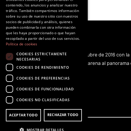
contenido, los anuncios y analizar nuestro
tráfico. También compartimos información
sobre su uso de nuestro sitio con nuestros
socios de publicidad y análisis, quienes
pueden combinarla con otra información
que les haya proporcionado o que hayan
recopilado a partir del uso de sus servicios.
Política de cookies
Octubre Producciones nace en octubre de 2016 con la 
COOKIES ESTRICTAMENTE
NECESARIAS
aportar nuestro pequeño grano de arena al panorama 
COOKIES DE RENDIMIENTO
existente.
F
T
I
Y
L
T
COOKIES DE PREFERENCIAS
a
w
n
o
i
i
COOKIES DE FUNCIONALIDAD
VOLVER ARRIBA
c
i
s
u
n
k
e
t
t
t
k
t
COOKIES NO CLASIFICADAS
b
t
a
u
e
o
o
e
g
b
d
k
RECHAZAR TODO
ACEPTAR TODO
o
r
r
e
i
k
a
n
MOSTRAR DETALLES