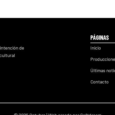
PÁGINAS
Inicio
intención de
cultural
Produccione
Últimas noti
Contacto
© 2026 Octubre | Web creada por
Softdream