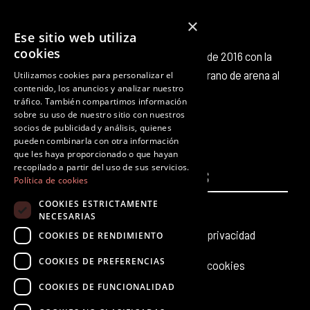
×
Ese sitio web utiliza
cookies
Octubre Producciones nace en octubre de 2016 con la
intención de aportar nuestro pequeño grano de arena al
Utilizamos cookies para personalizar el
contenido, los anuncios y analizar nuestro
panorama cultural existente.
tráfico. También compartimos información
F
T
I
Y
L
T
sobre su uso de nuestro sitio con nuestros
a
w
n
o
i
i
socios de publicidad y análisis, quienes
c
i
s
u
n
k
pueden combinarla con otra información
que les haya proporcionado o que hayan
e
t
t
t
k
t
recopilado a partir del uso de sus servicios.
PÁGINAS
b
t
a
u
e
LEGALES
o
Política de cookies
o
e
g
b
d
k
COOKIES ESTRICTAMENTE
Inicio
Aviso legal
o
r
r
e
i
NECESARIAS
k
a
n
Producciones teatrales
Política de privacidad
COOKIES DE RENDIMIENTO
m
COOKIES DE PREFERENCIAS
Últimas noticias
Política de cookies
COOKIES DE FUNCIONALIDAD
Contacto