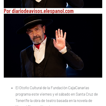
Por diariodeavisos.elespanol.com
El Otoño Cultural de la Fundación CajaCanarias
programa este viernes y el sábado en Santa Cruz de
Tenerife la obra de teatro basada en la novela de