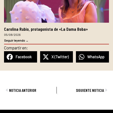
Carolina Rubio, protagonista de «La Dama Boba»
05/08/2026
Seguir leyendo →
Compartir en:
Facebook
X (Twitter)
WhatsApp
Ant
Sig
NOTICIA ANTERIOR
SIGUIENTE NOTICIA