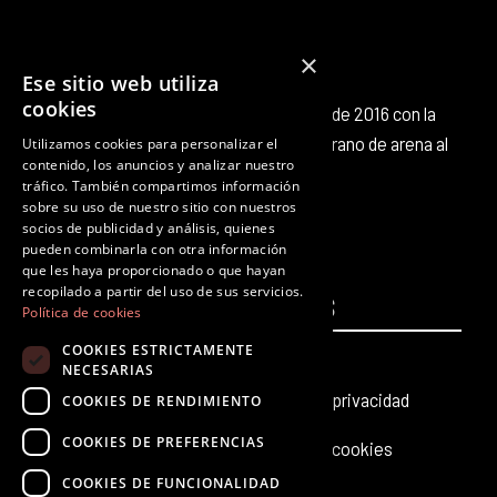
×
Ese sitio web utiliza
cookies
Octubre Producciones nace en octubre de 2016 con la
intención de aportar nuestro pequeño grano de arena al
Utilizamos cookies para personalizar el
contenido, los anuncios y analizar nuestro
panorama cultural existente.
tráfico. También compartimos información
F
T
I
Y
L
T
sobre su uso de nuestro sitio con nuestros
a
w
n
o
i
i
socios de publicidad y análisis, quienes
c
i
s
u
n
k
pueden combinarla con otra información
que les haya proporcionado o que hayan
e
t
t
t
k
t
recopilado a partir del uso de sus servicios.
PÁGINAS
b
t
a
u
e
LEGALES
o
Política de cookies
o
e
g
b
d
k
COOKIES ESTRICTAMENTE
Inicio
Aviso legal
o
r
r
e
i
NECESARIAS
k
a
n
Producciones teatrales
Política de privacidad
COOKIES DE RENDIMIENTO
m
COOKIES DE PREFERENCIAS
Últimas noticias
Política de cookies
COOKIES DE FUNCIONALIDAD