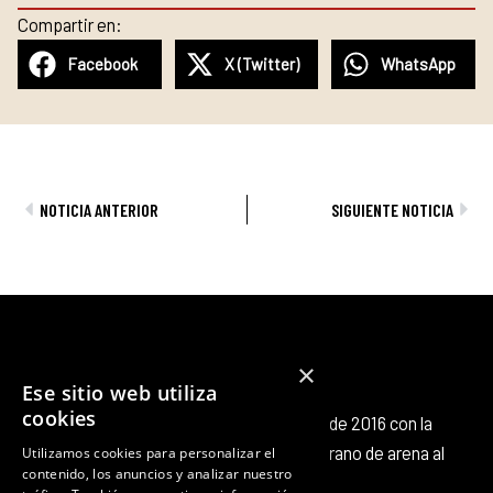
Compartir en:
Facebook
X (Twitter)
WhatsApp
Ant
Sig
NOTICIA ANTERIOR
SIGUIENTE NOTICIA
×
Ese sitio web utiliza
cookies
Octubre Producciones nace en octubre de 2016 con la
intención de aportar nuestro pequeño grano de arena al
Utilizamos cookies para personalizar el
contenido, los anuncios y analizar nuestro
panorama cultural existente.