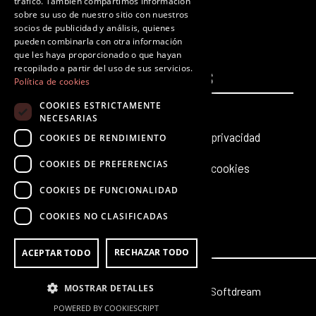
tráfico. También compartimos información
F
T
I
Y
L
T
sobre su uso de nuestro sitio con nuestros
a
w
n
o
i
i
socios de publicidad y análisis, quienes
c
i
s
u
n
k
pueden combinarla con otra información
que les haya proporcionado o que hayan
e
t
t
t
k
t
recopilado a partir del uso de sus servicios.
PÁGINAS
b
t
a
u
e
LEGALES
o
Política de cookies
o
e
g
b
d
k
COOKIES ESTRICTAMENTE
Inicio
Aviso legal
o
r
r
e
i
NECESARIAS
k
a
n
Producciones teatrales
Política de privacidad
COOKIES DE RENDIMIENTO
m
COOKIES DE PREFERENCIAS
Últimas noticias
Política de cookies
COOKIES DE FUNCIONALIDAD
Contacto
COOKIES NO CLASIFICADAS
RECHAZAR TODO
ACEPTAR TODO
MOSTRAR DETALLES
© 2026 Octubre | Web creada por
Softdream
POWERED BY COOKIESCRIPT