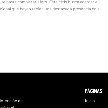
uita hasta completar aforo. Este ciclo busca acercar al
acional que hayan tenido una destacada presencia en el
PÁGINAS
Inicio
intención de
cultural