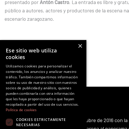
presentado por
Antón Castro
. La entrada es libre y grat
público a autores, actores y productores de la escena n
escenario zaragozano.
×
Ese sitio web utiliza
Ant
NOTICIA ANTERIOR
cookies
Utilizamos cookies para personalizar el
contenido, los anuncios y analizar nuestro
tráfico. También compartimos información
sobre su uso de nuestro sitio con nuestros
socios de publicidad y análisis, quienes
pueden combinarla con otra información
que les haya proporcionado o que hayan
recopilado a partir del uso de sus servicios.
Política de cookies
Octubre Producciones nace en octubre de 2016 con la 
COOKIES ESTRICTAMENTE
NECESARIAS
aportar nuestro pequeño grano de arena al panorama 