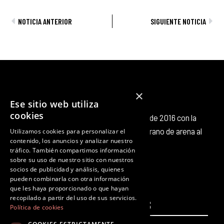
Ant
Sig
NOTICIA ANTERIOR
SIGUIENTE NOTICIA
×
Ese sitio web utiliza
cookies
Octubre Producciones nace en octubre de 2016 con la
intención de aportar nuestro pequeño grano de arena al
Utilizamos cookies para personalizar el
contenido, los anuncios y analizar nuestro
panorama cultural existente.
tráfico. También compartimos información
F
T
I
Y
L
T
sobre su uso de nuestro sitio con nuestros
a
w
n
o
i
i
socios de publicidad y análisis, quienes
c
i
s
u
n
k
pueden combinarla con otra información
que les haya proporcionado o que hayan
e
t
t
t
k
t
recopilado a partir del uso de sus servicios.
PÁGINAS
b
t
a
u
e
LEGALES
o
Política de cookies
o
e
g
b
d
k