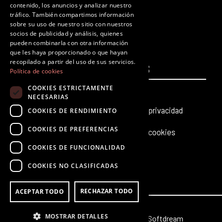
contenido, los anuncios y analizar nuestro
panorama cultural existente.
tráfico. También compartimos información
F
T
I
Y
L
T
sobre su uso de nuestro sitio con nuestros
a
w
n
o
i
i
socios de publicidad y análisis, quienes
c
i
s
u
n
k
pueden combinarla con otra información
que les haya proporcionado o que hayan
e
t
t
t
k
t
recopilado a partir del uso de sus servicios.
PÁGINAS
b
t
a
u
e
LEGALES
o
Política de cookies
o
e
g
b
d
k
COOKIES ESTRICTAMENTE
Inicio
Aviso legal
o
r
r
e
i
NECESARIAS
k
a
n
Producciones teatrales
Política de privacidad
COOKIES DE RENDIMIENTO
m
COOKIES DE PREFERENCIAS
Últimas noticias
Política de cookies
COOKIES DE FUNCIONALIDAD
Contacto
COOKIES NO CLASIFICADAS
RECHAZAR TODO
ACEPTAR TODO
MOSTRAR DETALLES
© 2026 Octubre | Web creada por
Softdream