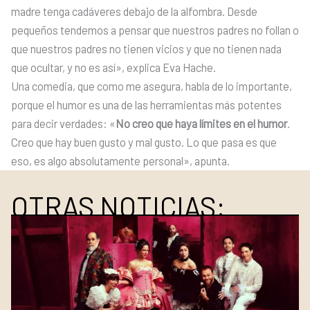
madre tenga cadáveres debajo de la alfombra. Desde
pequeños tendemos a pensar que nuestros padres no follan o
que nuestros padres no tienen vicios y que no tienen nada
que ocultar, y no es así», explica Eva Hache.
Una comedia, que como me asegura, habla de lo importante,
porque el humor es una de las herramientas más potentes
para decir verdades: «
No creo que haya límites en el humor
.
Creo que hay buen gusto y mal gusto. Lo que pasa es que
eso, es algo absolutamente personal», apunta.
OTRAS NOTICIAS: