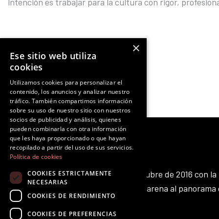
intención es trabajar para la cultura con rigor, profesio
×
Ese sitio web utiliza
Ant
NOTICIA ANTERIOR
cookies
Utilizamos cookies para personalizar el
contenido, los anuncios y analizar nuestro
tráfico. También compartimos información
sobre su uso de nuestro sitio con nuestros
socios de publicidad y análisis, quienes
pueden combinarla con otra información
que les haya proporcionado o que hayan
recopilado a partir del uso de sus servicios.
Política de cookies
Octubre Producciones nace en octubre de 2016 con la 
COOKIES ESTRICTAMENTE
NECESARIAS
aportar nuestro pequeño grano de arena al panorama 
COOKIES DE RENDIMIENTO
existente.
F
T
I
Y
L
T
COOKIES DE PREFERENCIAS