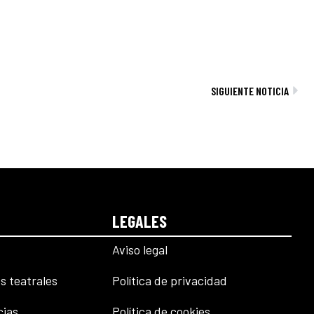
Sig
SIGUIENTE NOTICIA
LEGALES
Aviso legal
s teatrales
Política de privacidad
cias
Política de cookies