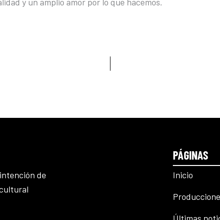
nalidad y un amplio amor por lo que hacemos.
PÁGINAS
Inicio
intención de
cultural
Produccione
Últimas noti