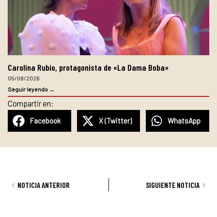
Carolina Rubio, protagonista de «La Dama Boba»
05/08/2026
Seguir leyendo →
Compartir en:
Facebook
X (Twitter)
WhatsApp
Ant
Sig
NOTICIA ANTERIOR
SIGUIENTE NOTICIA