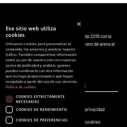
×
Ese sitio web utiliza
cookies
Octubre Producciones nace en octubre de 2016 con la
intención de aportar nuestro pequeño grano de arena al
Utilizamos cookies para personalizar el
contenido, los anuncios y analizar nuestro
panorama cultural existente.
tráfico. También compartimos información
F
T
I
Y
L
T
sobre su uso de nuestro sitio con nuestros
a
w
n
o
i
i
socios de publicidad y análisis, quienes
c
i
s
u
n
k
pueden combinarla con otra información
que les haya proporcionado o que hayan
e
t
t
t
k
t
recopilado a partir del uso de sus servicios.
PÁGINAS
b
t
a
u
e
LEGALES
o
Política de cookies
o
e
g
b
d
k
COOKIES ESTRICTAMENTE
Inicio
Aviso legal
o
r
r
e
i
NECESARIAS
k
a
n
Producciones teatrales
Política de privacidad
COOKIES DE RENDIMIENTO
m
COOKIES DE PREFERENCIAS
Últimas noticias
Política de cookies