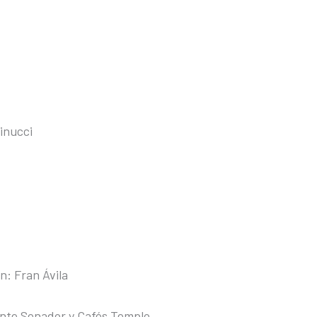
inucci
n: Fran Ávila
nte Senador y Cafés Templo