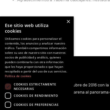
×
Ese sitio web utiliza
Ant
NOTICIA ANTERIOR
cookies
Utilizamos cookies para personalizar el
contenido, los anuncios y analizar nuestro
tráfico. También compartimos información
sobre su uso de nuestro sitio con nuestros
socios de publicidad y análisis, quienes
pueden combinarla con otra información
que les haya proporcionado o que hayan
recopilado a partir del uso de sus servicios.
Política de cookies
Octubre Producciones nace en octubre de 2016 con la 
COOKIES ESTRICTAMENTE
NECESARIAS
aportar nuestro pequeño grano de arena al panorama 
COOKIES DE RENDIMIENTO
existente.
F
T
I
Y
L
T
COOKIES DE PREFERENCIAS