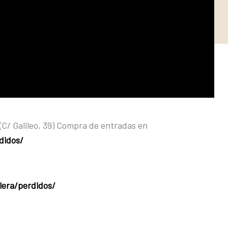
(C/ Galileo, 39) Compra de entradas en
didos/
lera/perdidos/