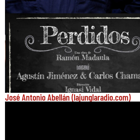
José Antonio Abellán (lajunglaradio.com)