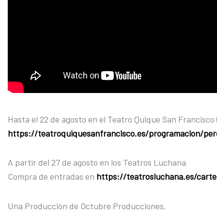
Hasta el 22 de agosto en el Teatro Quique San Francisco 
https://teatroquiquesanfrancisco.es/programacion/per
A partir del 27 de agosto en los Teatros Luchana
Compra de entradas en
https://teatrosluchana.es/carte
Una Producción de Octubre Producciones.