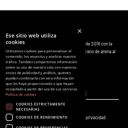
×
Ese sitio web utiliza
cookies
Octubre Producciones nace en octubre de 2016 con la
intención de aportar nuestro pequeño grano de arena al
Utilizamos cookies para personalizar el
contenido, los anuncios y analizar nuestro
panorama cultural existente.
tráfico. También compartimos información
F
T
I
Y
L
T
sobre su uso de nuestro sitio con nuestros
a
w
n
o
i
i
socios de publicidad y análisis, quienes
c
i
s
u
n
k
pueden combinarla con otra información
que les haya proporcionado o que hayan
e
t
t
t
k
t
recopilado a partir del uso de sus servicios.
PÁGINAS
b
t
a
u
e
LEGALES
o
Política de cookies
o
e
g
b
d
k
COOKIES ESTRICTAMENTE
Inicio
Aviso legal
o
r
r
e
i
NECESARIAS
k
a
n
Producciones teatrales
Política de privacidad
COOKIES DE RENDIMIENTO
m
COOKIES DE PREFERENCIAS