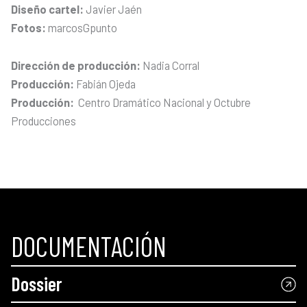
Diseño cartel:
Javier Jaén
Fotos:
marcosGpunto
Dirección de producción:
Nadia Corral
Producción:
Fabián Ojeda
Producción:
Centro Dramático Nacional y Octubre
Producciones
DOCUMENTACIÓN
Dossier