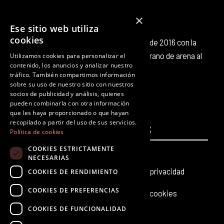
×
Ese sitio web utiliza
cookies
Octubre Producciones nace en octubre de 2016 con la
intención de aportar nuestro pequeño grano de arena al
Utilizamos cookies para personalizar el
contenido, los anuncios y analizar nuestro
panorama cultural existente.
tráfico. También compartimos información
F
T
I
Y
L
T
sobre su uso de nuestro sitio con nuestros
a
w
n
o
i
i
socios de publicidad y análisis, quienes
c
i
s
u
n
k
pueden combinarla con otra información
que les haya proporcionado o que hayan
e
t
t
t
k
t
recopilado a partir del uso de sus servicios.
PÁGINAS
b
t
a
u
e
LEGALES
o
Política de cookies
o
e
g
b
d
k
COOKIES ESTRICTAMENTE
Inicio
Aviso legal
o
r
r
e
i
NECESARIAS
k
a
n
Producciones teatrales
Política de privacidad
COOKIES DE RENDIMIENTO
m
COOKIES DE PREFERENCIAS
Últimas noticias
Política de cookies
COOKIES DE FUNCIONALIDAD
Contacto