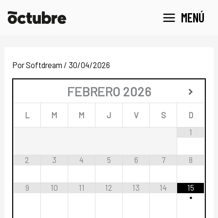
Ir
MENÚ
al
contenido
Por
Softdream
/
30/04/2026
FEBRERO
2026
L
M
M
J
V
S
D
1
2
3
4
5
6
7
8
9
10
11
12
13
14
15
•