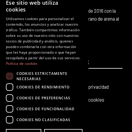
Ese sitio web utiliza
cookies
Octubre Producciones nace en octubre de 2016 con la
intención de aportar nuestro pequeño grano de arena al
Utilizamos cookies para personalizar el
contenido, los anuncios y analizar nuestro
panorama cultural existente.
tráfico. También compartimos información
F
T
I
Y
L
T
sobre su uso de nuestro sitio con nuestros
a
w
n
o
i
i
socios de publicidad y análisis, quienes
c
i
s
u
n
k
pueden combinarla con otra información
que les haya proporcionado o que hayan
e
t
t
t
k
t
recopilado a partir del uso de sus servicios.
PÁGINAS
b
t
a
u
e
LEGALES
o
Política de cookies
o
e
g
b
d
k
COOKIES ESTRICTAMENTE
Inicio
Aviso legal
o
r
r
e
i
NECESARIAS
k
a
n
Producciones teatrales
Política de privacidad
COOKIES DE RENDIMIENTO
m
COOKIES DE PREFERENCIAS
Últimas noticias
Política de cookies
COOKIES DE FUNCIONALIDAD
Contacto
COOKIES NO CLASIFICADAS