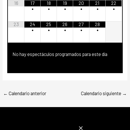
16
17
18
19
20
21
22
•
•
•
•
•
•
23
24
25
26
27
28
•
•
•
•
•
No hay espectáculos programados para este día
←
Calendario anterior
Calendario siguiente
→
×