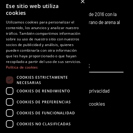
×
Ese sitio web utiliza
cookies
Octubre Producciones nace en octubre de 2016 con la
intención de aportar nuestro pequeño grano de arena al
Utilizamos cookies para personalizar el
contenido, los anuncios y analizar nuestro
panorama cultural existente.
tráfico. También compartimos información
F
T
I
Y
L
T
sobre su uso de nuestro sitio con nuestros
a
w
n
o
i
i
socios de publicidad y análisis, quienes
c
i
s
u
n
k
pueden combinarla con otra información
que les haya proporcionado o que hayan
e
t
t
t
k
t
recopilado a partir del uso de sus servicios.
PÁGINAS
b
t
a
u
e
LEGALES
o
Política de cookies
o
e
g
b
d
k
COOKIES ESTRICTAMENTE
Inicio
Aviso legal
o
r
r
e
i
NECESARIAS
k
a
n
Producciones teatrales
Política de privacidad
COOKIES DE RENDIMIENTO
m
COOKIES DE PREFERENCIAS
Últimas noticias
Política de cookies
COOKIES DE FUNCIONALIDAD
Contacto
COOKIES NO CLASIFICADAS