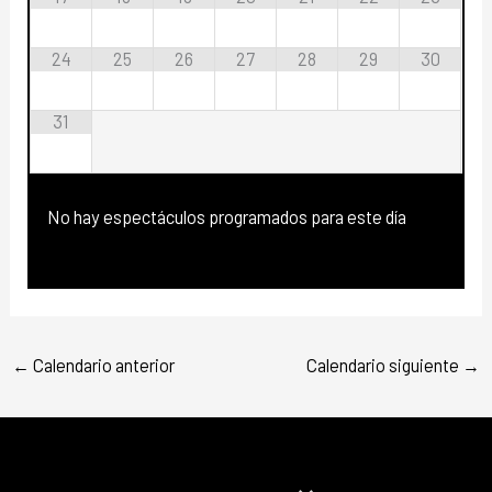
24
25
26
27
28
29
30
31
No hay espectáculos programados para este día
←
Calendario anterior
Calendario siguiente
→